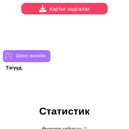
Картыг хадгалах
Шинэ жилийн
Тэгүүд:
Статистик
Өнөөдөр хийгдсэн: 0