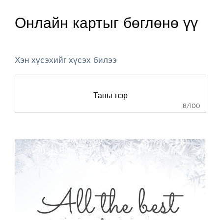
Онлайн картыг бөглөнө үү
Хэн хүсэхийг хүсэх билээ
8/100