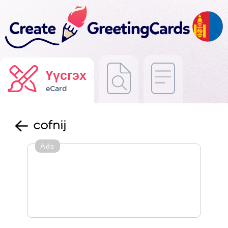
Үүсгэх
eCard
cofnij
Ads