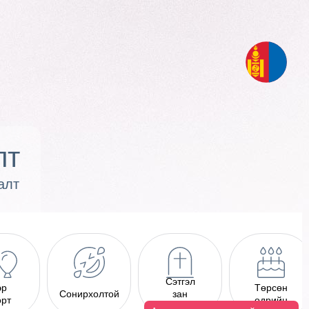
лт
алт
Сэтгэл
эр
Төрсөн
Сонирхолтой
зан
өрт
өдрийн
шивэг