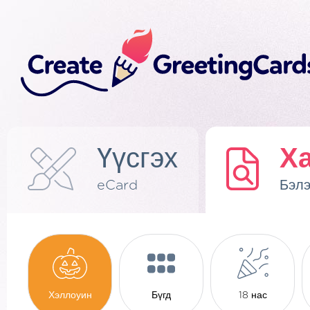
Үүсгэх
Х
eCard
Бэлэ
Хэллоуин
Бүгд
18 нас