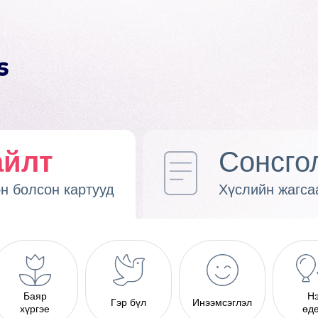
айлт
Сонсго
н болсон картууд
Хүслийн жагса
Баяр
Н
Гэр бүл
Инээмсэглэл
хүргэе
өд