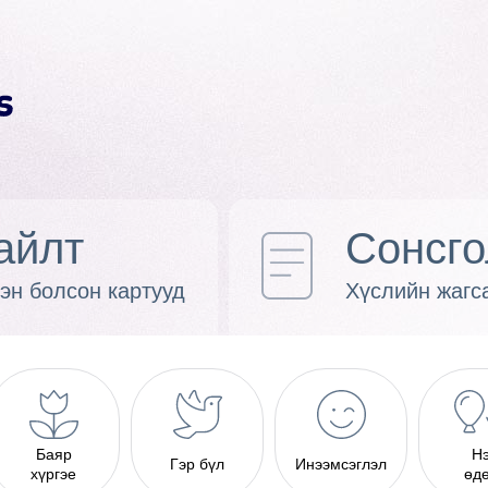
айлт
Сонсго
эн болсон картууд
Хүслийн жагс
Баяр
Н
Гэр бүл
Инээмсэглэл
хүргэе
өд