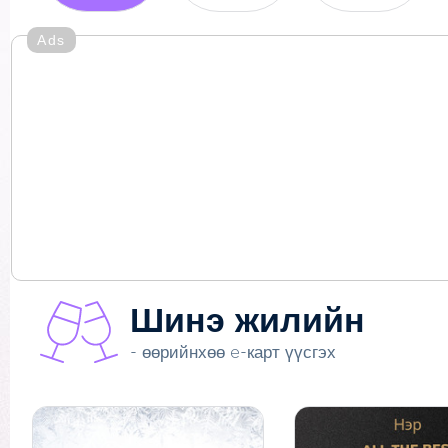
Ads
Шинэ жилийн
- өөрийнхөө e-карт үүсгэх