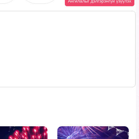
Ангилалыг дэлгэрэнгүй үзүүлэх