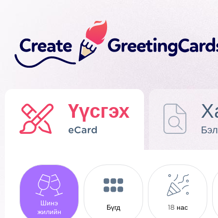
Үүсгэх
Х
eCard
Бэл
Шинэ
Бүгд
18 нас
жилийн