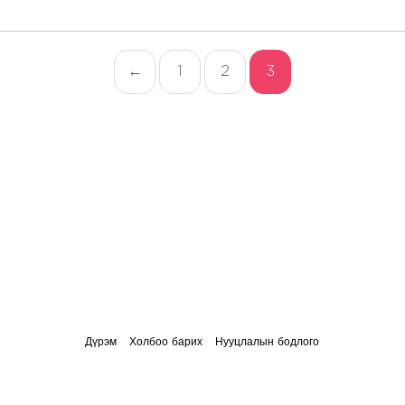
←
1
2
3
Дүрэм
Холбоо барих
Нууцлалын бодлого