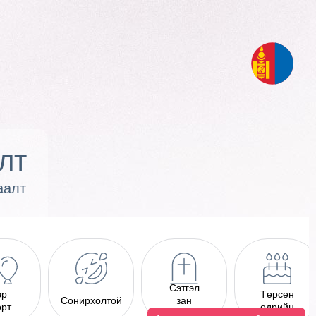
лт
аалт
Сэтгэл
эр
Төрсөн
Сонирхолтой
зан
өрт
өдрийн
шивэг